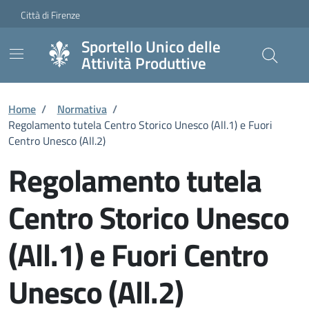
Vai ai contenuti
Vai al footer
Skip to Main Content
Città di Firenze
Sportello Unico delle
Attività Produttive
Home
/
Normativa
/
Regolamento tutela Centro Storico Unesco (All.1) e Fuori
Centro Unesco (All.2)
Regolamento tutela
Centro Storico Unesco
(All.1) e Fuori Centro
Unesco (All.2)