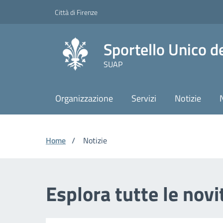
Vai ai contenuti
Vai al footer
Skip to Main Content
Città di Firenze
Sportello Unico de
SUAP
Organizzazione
Servizi
Notizie
Home
/
Notizie
Esplora tutte le novi