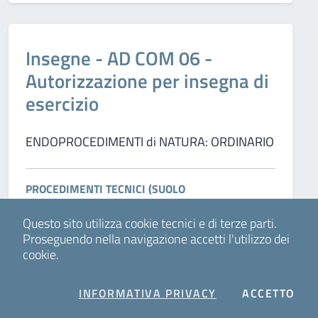
Categorie:
Insegne - AD COM 06 -
Autorizzazione per insegna di
esercizio
ENDOPROCEDIMENTI di NATURA: ORDINARIO
PROCEDIMENTI TECNICI (SUOLO
PUBBLICO,URBANISTICA-
Questo sito utilizza cookie tecnici e di terze parti.
EDILIZIA,IGIENE,AMBIENTE,SCARICHI IDRICI,
Proseguendo nella navigazione accetti l'utilizzo dei
SICUREZZA, PREVENZIONE INCENDI)
cookie.
INSEGNE
COOKIES
I C
INFORMATIVA PRIVACY
ACCETTO