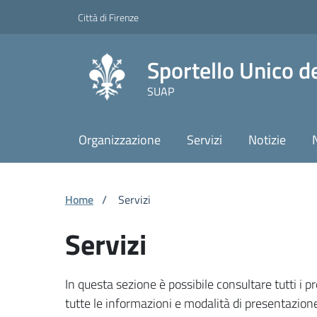
Vai ai contenuti
Vai al footer
Skip to Main Content
Città di Firenze
Sportello Unico de
SUAP
Organizzazione
Servizi
Notizie
Home
/
Servizi
Servizi
In questa sezione è possibile consultare tutti i 
tutte le informazioni e modalità di presentazio